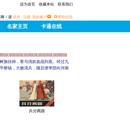
设为首页
收藏本站
联系我们
艺网！请
登录
|
注册
我的账户
|
帮助信息
名家主页
卡通在线
树旗挂帅，誓与清妖血战到底。经过九
平桥镇，大败清兵，随后便率部向河南
兵分两路