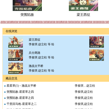
突围陷敌
梁王西征
在线浏览
梁王西征
李俊琪 赵立柱 等 绘
兵分两路
李俊琪 赵立柱 等 绘
激战太平桥
李俊琪 赵立柱 等 绘
藏品交流
星星草(1)－激战太平桥
李俊琪，赵立柱
●
突围陷敌-星星草之四
李俊琪,赵立柱
●
突围陷敌-星星草之四
李俊琪,赵立柱
●
千里回马枪-星星草之二
李俊琪,赵立柱
●