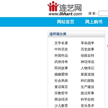
搜 索：
网站首页
网上购书
连环画分类
文学名著
革命战争
中外历史
历史故事
外国作品
侦探反特
武侠传奇
神话传说
民间故事
人物传记
婚姻爱情
家庭道德
社会风俗
科幻探险
童话寓言
生产建设
宗教哲学
政法军事
商业经济
科学自然
少儿教育
音乐美术