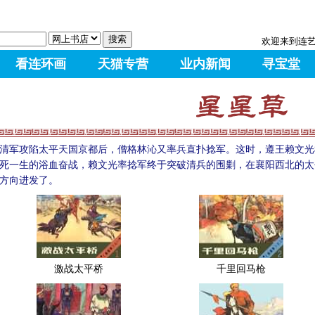
欢迎来到连
看连环画
天猫专营
业内新闻
寻宝堂
清军攻陷太平天国京都后，僧格林沁又率兵直扑捻军。这时，遵王赖文光
死一生的浴血奋战，赖文光率捻军终于突破清兵的围剿，在襄阳西北的太
方向进发了。
激战太平桥
千里回马枪