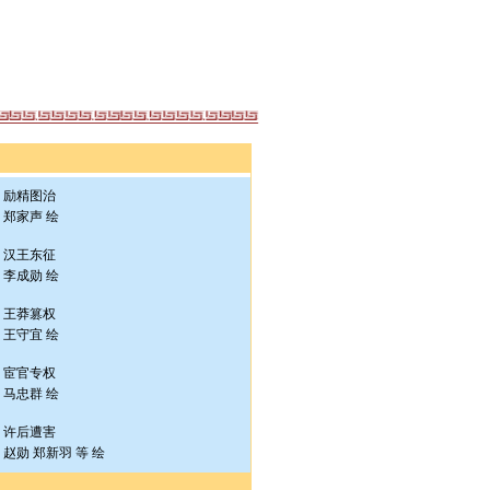
励精图治
郑家声 绘
汉王东征
李成勋 绘
王莽篡权
王守宜 绘
宦官专权
马忠群 绘
许后遭害
赵勋 郑新羽 等 绘