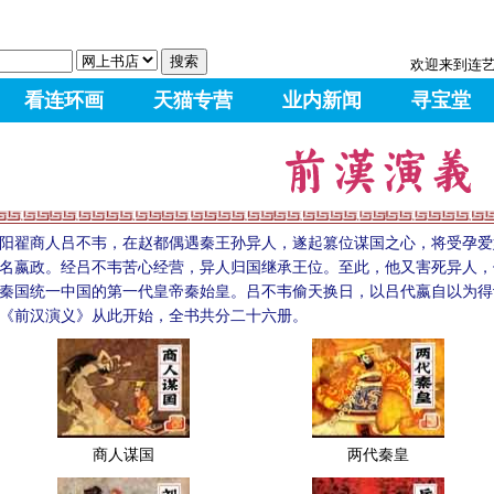
欢迎来到连
看连环画
天猫专营
业内新闻
寻宝堂
阳翟商人吕不韦，在赵都偶遇秦王孙异人，遂起篡位谋国之心，将受孕爱
名嬴政。经吕不韦苦心经营，异人归国继承王位。至此，他又害死异人，
秦国统一中国的第一代皇帝秦始皇。吕不韦偷天换日，以吕代嬴自以为得
《前汉演义》从此开始，全书共分二十六册。
商人谋国
两代秦皇