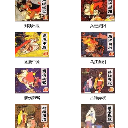
刘项出世
兵进咸阳
逐鹿中原
乌江自刎
箭伤御驾
吕雉弄权