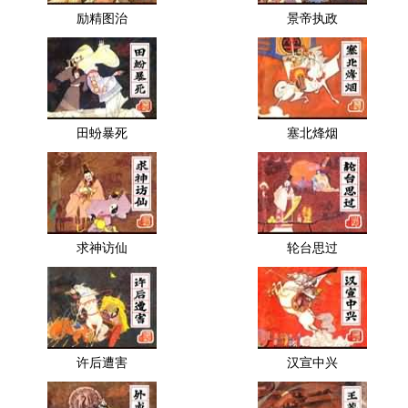
励精图治
景帝执政
田蚡暴死
塞北烽烟
求神访仙
轮台思过
许后遭害
汉宣中兴