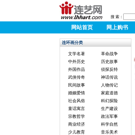
搜 索：
网站首页
网上购书
连环画分类
文学名著
革命战争
中外历史
历史故事
外国作品
侦探反特
武侠传奇
神话传说
民间故事
人物传记
婚姻爱情
家庭道德
社会风俗
科幻探险
童话寓言
生产建设
宗教哲学
政法军事
商业经济
科学自然
少儿教育
音乐美术