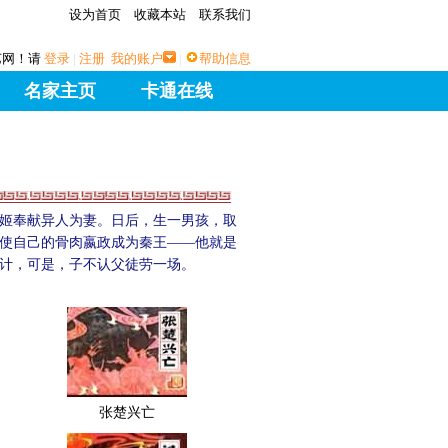
设为首页
收藏本站
联系我们
艺网！请
登录
|
注册
我的账户
|
帮助信息
名家主页
卡通在线
姬奉献异人为妻。日后，生一男孩，取
使自己的骨肉嬴政成为秦王——他就是
计，可是，子不认父徒劳一场。
张楚兴亡