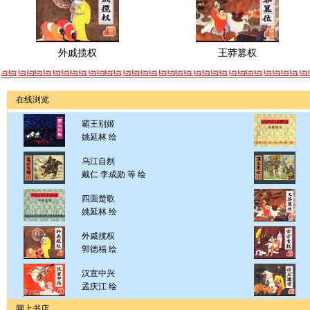
外戚揽权
王莽篡权
在线浏览
霸王别姬
姚延林 绘
乌江自刎
戴仁 李成勋 等 绘
四面楚歌
姚延林 绘
外戚揽权
郭德福 绘
汉宣中兴
孟庆江 绘
网上书店