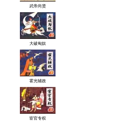
武帝尚贤
大破匈奴
霍光辅政
宦官专权