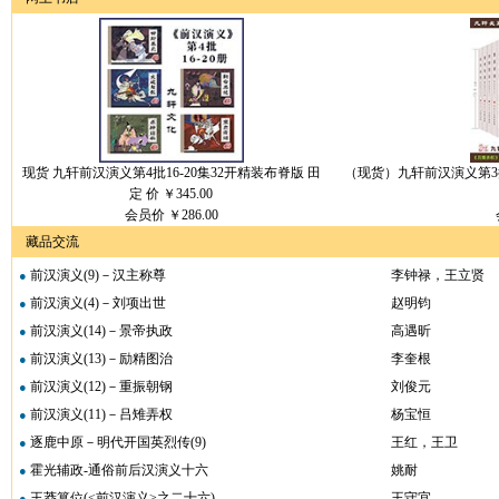
现货 九轩前汉演义第4批16-20集32开精装布脊版 田
（现货）九轩前汉演义第3批
定 价 ￥
345.00
会员价
￥286.00
藏品交流
前汉演义(9)－汉主称尊
李钟禄，王立贤
●
前汉演义(4)－刘项出世
赵明钧
●
前汉演义(14)－景帝执政
高遇昕
●
前汉演义(13)－励精图治
李奎根
●
前汉演义(12)－重振朝钢
刘俊元
●
前汉演义(11)－吕雉弄权
杨宝恒
●
逐鹿中原－明代开国英烈传(9)
王红，王卫
●
霍光辅政-通俗前后汉演义十六
姚耐
●
王莽篡位(<前汉演义>之二十六)
王守宜
●