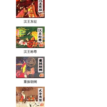
汉王东征
汉王称尊
重振朝纲