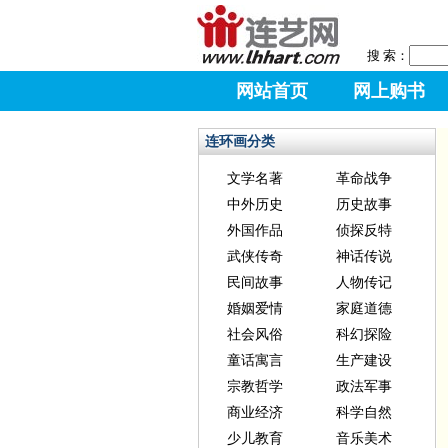
搜 索：
网站首页
网上购书
连环画分类
文学名著
革命战争
中外历史
历史故事
外国作品
侦探反特
武侠传奇
神话传说
民间故事
人物传记
婚姻爱情
家庭道德
社会风俗
科幻探险
童话寓言
生产建设
宗教哲学
政法军事
商业经济
科学自然
少儿教育
音乐美术