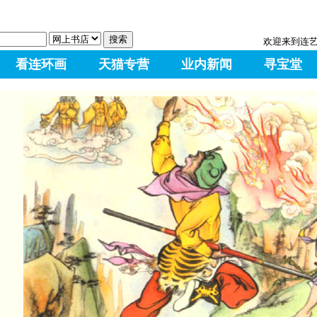
欢迎来到连
看连环画
天猫专营
业内新闻
寻宝堂