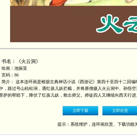
书名：《火云洞》
绘画：池振亚
页码：86
简介： 这本连环画是根据古典神话小说《西游记》第四十至四十二回编
中，路过号山枯松涧，遇红孩儿妖拦截，并将唐僧摄入火云洞中。孙悟空
菩萨的帮助下，降伏了红孩儿妖，救出师父。师徒四人又继续向西天行进
提示：系统维护，连环画欣赏、下载功能