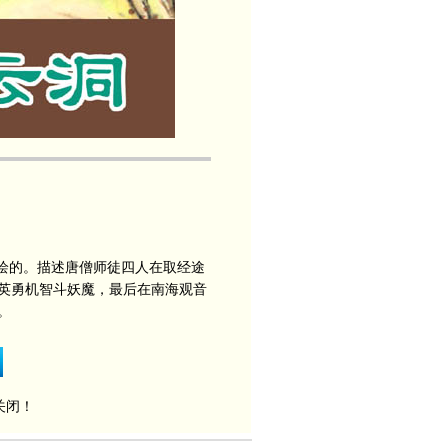
绘的。描述唐僧师徒四人在取经途
英勇机智斗妖魔，最后在南海观音
。
关闭！