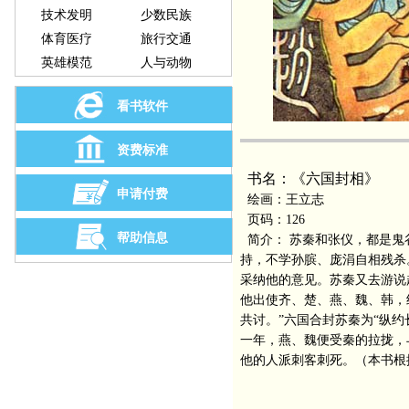
技术发明
少数民族
体育医疗
旅行交通
英雄模范
人与动物
看书软件
资费标准
书名：《六国封相》
申请付费
绘画：王立志
页码：126
帮助信息
简介： 苏秦和张仪，都是鬼
持，不学孙膑、庞涓自相残杀
采纳他的意见。苏秦又去游说
他出使齐、楚、燕、魏、韩，
共讨。”六国合封苏秦为“纵
一年，燕、魏便受秦的拉拢，
他的人派刺客刺死。（本书根