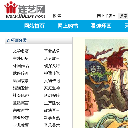
搜 索：
网站首页
网上购书
看连环画
连环画分类
文学名著
革命战争
中外历史
历史故事
外国作品
侦探反特
武侠传奇
神话传说
民间故事
人物传记
婚姻爱情
家庭道德
社会风俗
科幻探险
童话寓言
生产建设
宗教哲学
政法军事
商业经济
科学自然
少儿教育
音乐美术