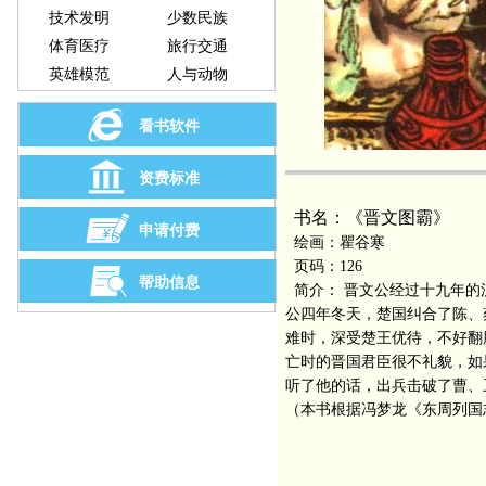
技术发明
少数民族
体育医疗
旅行交通
英雄模范
人与动物
看书软件
资费标准
书名：《晋文图霸》
申请付费
绘画：瞿谷寒
页码：126
帮助信息
简介： 晋文公经过十九年的
公四年冬天，楚国纠合了陈、
难时，深受楚王优待，不好翻
亡时的晋国君臣很不礼貌，如
听了他的话，出兵击破了曹、
（本书根据冯梦龙《东周列国