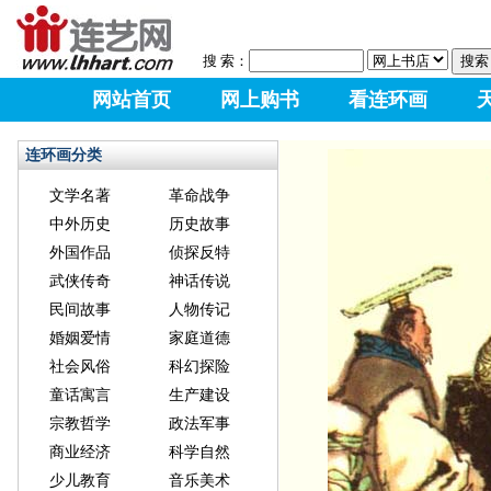
搜 索：
网站首页
网上购书
看连环画
连环画分类
文学名著
革命战争
中外历史
历史故事
外国作品
侦探反特
武侠传奇
神话传说
民间故事
人物传记
婚姻爱情
家庭道德
社会风俗
科幻探险
童话寓言
生产建设
宗教哲学
政法军事
商业经济
科学自然
少儿教育
音乐美术