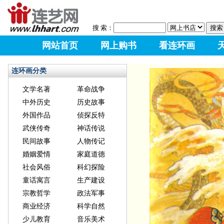
搜 索：
网站首页
网上购书
看连环画
连环画分类
文学名著
革命战争
中外历史
历史故事
外国作品
侦探反特
武侠传奇
神话传说
民间故事
人物传记
婚姻爱情
家庭道德
社会风俗
科幻探险
童话寓言
生产建设
宗教哲学
政法军事
商业经济
科学自然
少儿教育
音乐美术