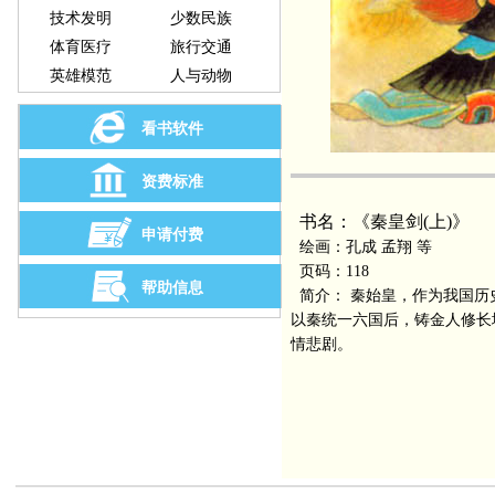
技术发明
少数民族
体育医疗
旅行交通
英雄模范
人与动物
看书软件
资费标准
书名：《秦皇剑(上)》
申请付费
绘画：孔成 孟翔 等
页码：118
帮助信息
简介： 秦始皇，作为我国历
以秦统一六国后，铸金人修长
情悲剧。