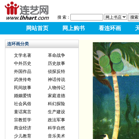
搜 索：
网站首页
网上购书
看连环画
连环画分类
文学名著
革命战争
中外历史
历史故事
外国作品
侦探反特
武侠传奇
神话传说
民间故事
人物传记
婚姻爱情
家庭道德
社会风俗
科幻探险
童话寓言
生产建设
宗教哲学
政法军事
商业经济
科学自然
少儿教育
音乐美术