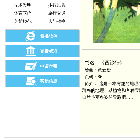
技术发明
少数民族
体育医疗
旅行交通
英雄模范
人与动物
看书软件
资费标准
书名：《西沙行》
申请付费
绘画：黄云松
页码：86
帮助信息
简介： 这是一本有趣的地理
群岛的地理、动植物和各种宝
自然艳丽多姿的异彩吧……